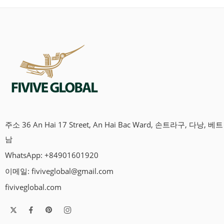
주소 36 An Hai 17 Street, An Hai Bac Ward, 손트라구, 다낭, 베트
남
WhatsApp: +84901601920
이메일:
fiviveglobal@gmail.com
fiviveglobal.com