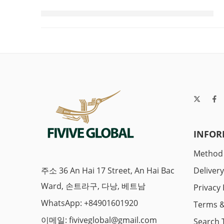
INFOR
Method
주소 36 An Hai 17 Street, An Hai Bac
Deliver
Ward, 손트라구, 다낭, 베트남
Privacy 
WhatsApp: +84901601920
Terms &
이메일:
fiviveglobal@gmail.com
Search 