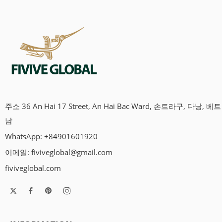
주소 36 An Hai 17 Street, An Hai Bac Ward, 손트라구, 다낭, 베트
남
WhatsApp: +84901601920
이메일:
fiviveglobal@gmail.com
fiviveglobal.com