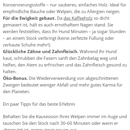
Konservierungsstoffe – nur sauberes, einfaches Holz. Ideal für
empfindliche Bäuche oder Welpen, die zu Allergien neigen.
Für die Ewigkeit gebaut.
Da
das Kaffeeholz
so dicht
gemasert ist, hält es auch ernsthaftem Nagen stand. Sie
werden feststellen, dass Ihr Hund Minuten – ja sogar Stunden
– an einem Stock verbringt (keine zerfetzte Füllung oder
zerkaute Schuhe mehr!).
Glückliche Zähne und Zahnfleisch.
Während Ihr Hund
kaut, schrubben die Fasern sanft den Zahnbelag weg und
helfen, den Atem zu erfrischen und das Zahnfleisch gesund zu
halten.
Öko-Bonus.
Die Wiederverwendung von abgeschnittenen
Zweigen bedeutet weniger Abfall und mehr gutes Karma für
den Planeten.
Ein paar Tipps für das beste Erlebnis
Behalten Sie die Kausession Ihres Welpen immer im Auge und
tauschen Sie den Stock nach 30-60 Minuten oder wenn er
abgenutzt ist, gegen einen neuen aus.