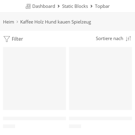
Dashboard
Static Blocks
Topbar
Heim
Kaffee Holz Hund kauen Spielzeug
Filter
Sortiere nach
Großhandel Gorilla Holz Kauen 100% natürlich – Herstell
Großhandel Kaffee Hanf Ball
$
1.50
$
0.84