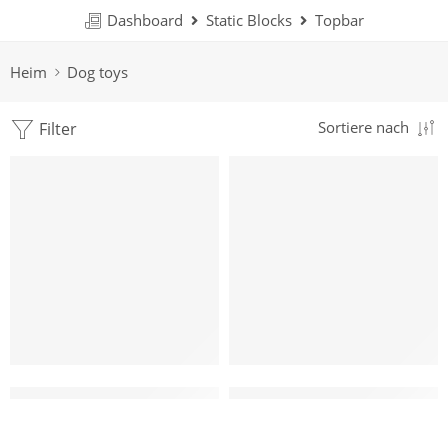
Dashboard
Static Blocks
Topbar
Heim
Dog toys
Filter
Sortiere nach
HERVORGEHOBEN
Wholesale Natural Hemp Rope Toy for dog
Wholesale Natural Rope toy 