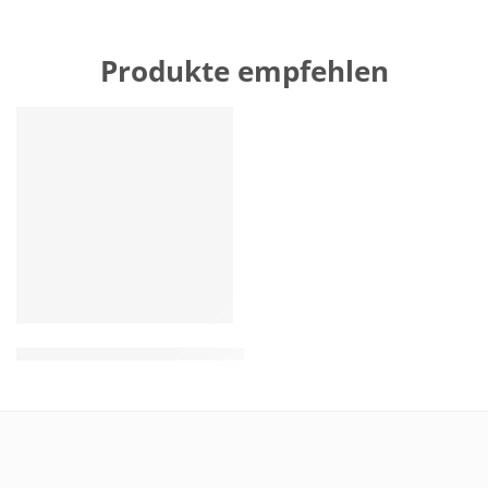
Produkte empfehlen
HERVORGEHOBEN
Wholesale Natural Hemp Rope Toy for dog