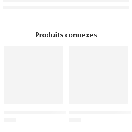
Produits connexes
Wholesale Hemp Rope Tug Toy for Dogs 100% naturel – F
Wholesale Hemp Ball Tug To
$
0.70
$
0.80