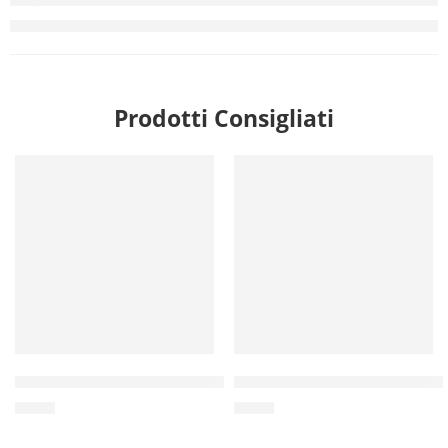
Prodotti Consigliati
Commercio all’ingrosso di corda di canapa per cani 100%
Vendita all’ingrosso Palla d
$
0.70
$
0.80