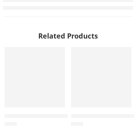
Related Products
卸売り コーヒーの木トリプルタグ100％天然 – ベトナムで製造
卸売り コーヒーの木とヘムロー
$
0.70
$
0.84