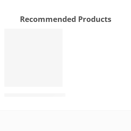
Recommended Products
FEATURED
Wholesale Natural Hemp Rope Toy for dog