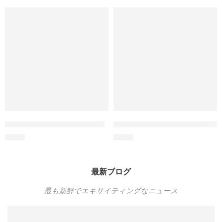
Two-Knot Cotton Rope Toy
Wholesale Starfish Cat Scrat
$
0.98
$
4.00
最新ブログ
最も新鮮でエキサイティングなニュース