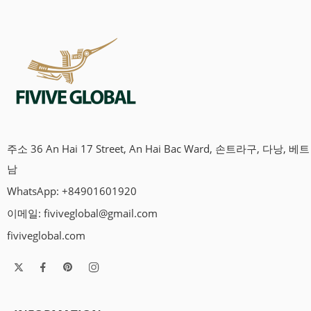
주소 36 An Hai 17 Street, An Hai Bac Ward, 손트라구, 다낭, 베트
남
WhatsApp: +84901601920
이메일:
fiviveglobal@gmail.com
fiviveglobal.com